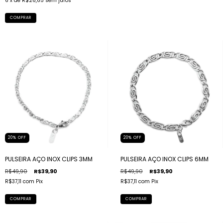
6
x de
R$26,65
sem juros
COMPRAR
20
%
OFF
20
%
OFF
PULSEIRA AÇO INOX CLIPS 3MM
PULSEIRA AÇO INOX CLIPS 6MM
R$49,90
R$39,90
R$49,90
R$39,90
R$37,11
com
Pix
R$37,11
com
Pix
COMPRAR
COMPRAR