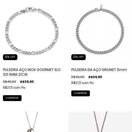
20
%
OFF
20
%
OFF
PULSEIRA AÇO INOX GOURMET ELO
PULSEIRA EM AÇO GRUMET 5mm
3X1 6MM 21CM
R$49,90
R$39,90
R$49,90
R$39,90
R$37,11
com
Pix
R$37,11
com
Pix
COMPRAR
COMPRAR