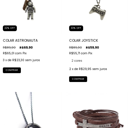
22
%
OFF
33
%
OFF
COLAR ASTRONAUTA
COLAR JOYSTICK
R$89,90
R$69,90
R$89,90
R$59,90
R$65,01
com
Pix
R$55,71
com
Pix
3
x de
R$23,30
sem juros
2 cores
2
x de
R$29,95
sem juros
COMPRAR
COMPRAR