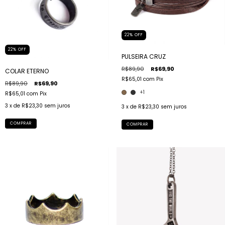
22
%
OFF
22
%
OFF
PULSEIRA CRUZ
R$89,90
R$69,90
COLAR ETERNO
R$65,01
com
Pix
R$89,90
R$69,90
+1
R$65,01
com
Pix
3
x de
R$23,30
sem juros
3
x de
R$23,30
sem juros
COMPRAR
COMPRAR