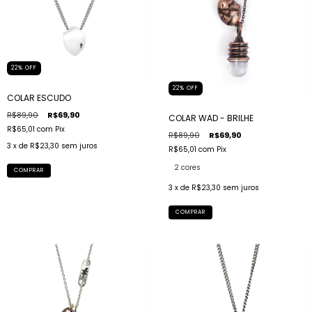
22
%
OFF
22
%
OFF
COLAR ESCUDO
R$89,90
R$69,90
COLAR WAD - BRILHE
R$65,01
com
Pix
R$89,90
R$69,90
3
x de
R$23,30
sem juros
R$65,01
com
Pix
2 cores
COMPRAR
3
x de
R$23,30
sem juros
COMPRAR