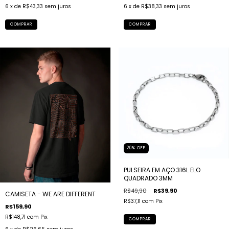
6
x de
R$43,33
sem juros
6
x de
R$38,33
sem juros
COMPRAR
COMPRAR
20
%
OFF
PULSEIRA EM AÇO 316L ELO
QUADRADO 3MM
R$49,90
R$39,90
CAMISETA - WE ARE DIFFERENT
R$37,11
com
Pix
R$159,90
R$148,71
com
Pix
COMPRAR