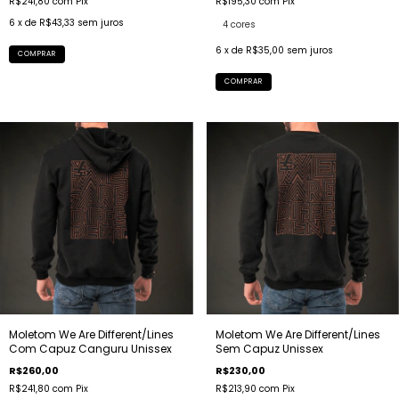
R$241,80
com
Pix
R$195,30
com
Pix
6
x de
R$43,33
sem juros
4 cores
6
x de
R$35,00
sem juros
COMPRAR
COMPRAR
Moletom We Are Different/Lines
Moletom We Are Different/Lines
Com Capuz Canguru Unissex
Sem Capuz Unissex
R$260,00
R$230,00
R$241,80
com
Pix
R$213,90
com
Pix