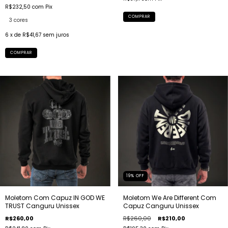
R$232,50
com
Pix
COMPRAR
3 cores
6
x de
R$41,67
sem juros
COMPRAR
19
%
OFF
Moletom Com Capuz IN GOD WE
Moletom We Are Different Com
TRUST Canguru Unissex
Capuz Canguru Unissex
R$260,00
R$260,00
R$210,00