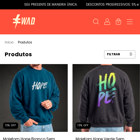
SEU PRESENTE DE MANEIRA ÚNICA.
DESCONTOS PROGRESSIVOS: 5% e 10% DE D
0
Início
.
Produtos
Produtos
FILTRAR
13
%
OFF
13
%
OFF
Moletom Hope Branco Sem
Moletom Hope Verde Sem