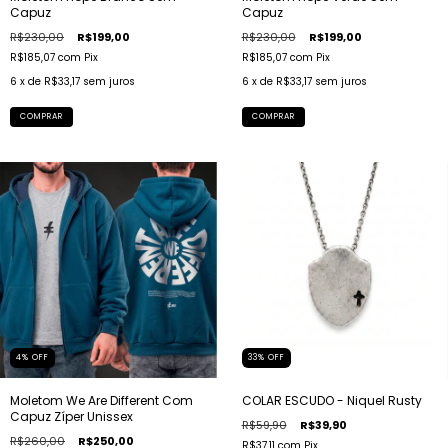
Capuz
Capuz
R$230,00
R$199,00
R$230,00
R$199,00
R$185,07
com
Pix
R$185,07
com
Pix
6
x de
R$33,17
sem juros
6
x de
R$33,17
sem juros
COMPRAR
COMPRAR
4
%
OFF
33
%
OFF
Moletom We Are Different Com
COLAR ESCUDO - Niquel Rusty
Capuz Zíper Unissex
R$59,90
R$39,90
R$260,00
R$250,00
R$37,11
com
Pix