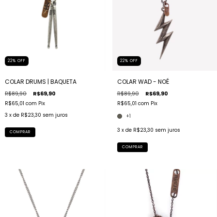
22
%
OFF
22
%
OFF
COLAR DRUMS | BAQUETA
COLAR WAD - NOÉ
R$89,90
R$69,90
R$89,90
R$69,90
R$65,01
com
Pix
R$65,01
com
Pix
3
x de
R$23,30
sem juros
+1
3
x de
R$23,30
sem juros
COMPRAR
COMPRAR