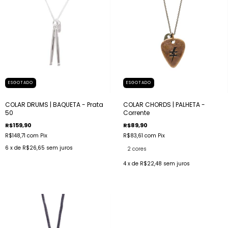
ESGOTADO
ESGOTADO
COLAR DRUMS | BAQUETA - Prata
COLAR CHORDS | PALHETA -
50
Corrente
R$159,90
R$89,90
R$148,71
com
Pix
R$83,61
com
Pix
6
x de
R$26,65
sem juros
2 cores
4
x de
R$22,48
sem juros