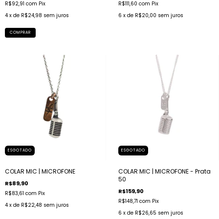
R$92,91
com
Pix
R$111,60
com
Pix
4
x de
R$24,98
sem juros
6
x de
R$20,00
sem juros
COMPRAR
ESGOTADO
ESGOTADO
COLAR MIC | MICROFONE
COLAR MIC | MICROFONE - Prata
50
R$89,90
R$159,90
R$83,61
com
Pix
R$148,71
com
Pix
4
x de
R$22,48
sem juros
6
x de
R$26,65
sem juros