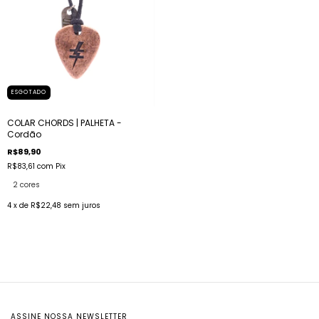
ESGOTADO
COLAR CHORDS | PALHETA -
Cordão
R$89,90
R$83,61
com
Pix
2 cores
4
x de
R$22,48
sem juros
ASSINE NOSSA NEWSLETTER