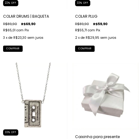
22
%
OFF
33
%
OFF
COLAR DRUMS | BAQUETA
COLAR PLUG
R$89,90
R$69,90
R$89,90
R$59,90
R$65,01
com
Pix
R$55,71
com
Pix
3
x de
R$23,30
sem juros
2
x de
R$29,95
sem juros
COMPRAR
COMPRAR
33
%
OFF
Caixinha para presente