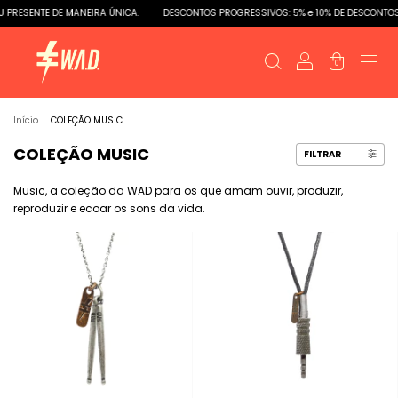
RESENTE DE MANEIRA ÚNICA.
DESCONTOS PROGRESSIVOS: 5% e 10% DE DESCONTOS
0
Início
.
COLEÇÃO MUSIC
COLEÇÃO MUSIC
FILTRAR
Music, a coleção da WAD para os que amam ouvir, produzir,
reproduzir e ecoar os sons da vida.