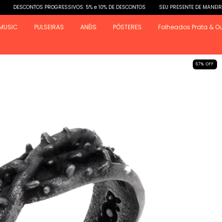
ONTOS PROGRESSIVOS: 5% e 10% DE DESCONTOS
SEU PRESENTE DE MANEIRA ÚNICA.
MUSIC
PULSEIRAS
ANÉIS
PÔSTERES
Folheados Prata & O
67
%
OFF