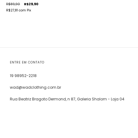
R$89,90
R$29,90
R$27,81
com
Pix
ENTRE EM CONTATO
19 98952-2218
wad@wadclothing.com.br
Rua Beatriz Bragoto Dermond, n 87, Galeria Shalom - Loja 04