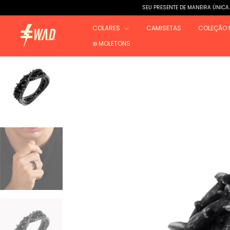
SEU PRESENTE DE MANEIRA ÚNICA.
DESC
COLARES
CAMISETAS
COLEÇÃO 
❄️ MOLETONS