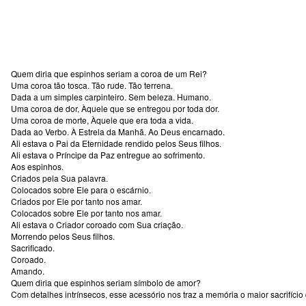
Quem diria que espinhos seriam a coroa de um Rei?
Uma coroa tão tosca. Tão rude. Tão terrena.
Dada a um simples carpinteiro. Sem beleza. Humano.
Uma coroa de dor, Àquele que se entregou por toda dor.
Uma coroa de morte, Àquele que era toda a vida.
Dada ao Verbo. À Estrela da Manhã. Ao Deus encarnado.
Ali estava o Pai da Eternidade rendido pelos Seus filhos.
Ali estava o Príncipe da Paz entregue ao sofrimento.
Aos espinhos.
Criados pela Sua palavra.
Colocados sobre Ele para o escárnio.
Criados por Ele por tanto nos amar.
Colocados sobre Ele por tanto nos amar.
Ali estava o Criador coroado com Sua criação.
Morrendo pelos Seus filhos.
Sacrificado.
Coroado.
Amando.
Quem diria que espinhos seriam símbolo de amor?
Com detalhes intrínsecos, esse acessório nos traz a memória o maior sacrifício