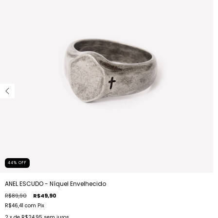
44
%
OFF
ANEL ESCUDO - Níquel Envelhecido
R$89,90
R$49,90
R$46,41
com
Pix
2
x de
R$24,95
sem juros