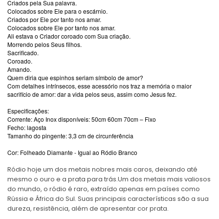
Criados pela Sua palavra.
Colocados sobre Ele para o escárnio.
Criados por Ele por tanto nos amar.
Colocados sobre Ele por tanto nos amar.
Ali estava o Criador coroado com Sua criação.
Morrendo pelos Seus filhos.
Sacrificado.
Coroado.
Amando.
Quem diria que espinhos seriam símbolo de amor?
Com detalhes intrínsecos, esse acessório nos traz a memória o maior
sacrifício de amor: dar a vida pelos seus, assim como Jesus fez.
Especificações:
Corrente: Aço Inox disponíveis: 50cm 60cm 70cm – Fixo
Fecho: lagosta
Tamanho do pingente: 3,3 cm de circunferência
Cor: Folheado Diamante - Igual ao Ródio Branco
Ródio hoje um dos metais nobres mais caros, deixando até
mesmo o ouro e a prata para trás.Um dos metais mais valiosos
do mundo, o ródio é raro, extraído apenas em países como
Rússia e África do Sul. Suas principais características são a sua
dureza, resistência, além de apresentar cor prata.