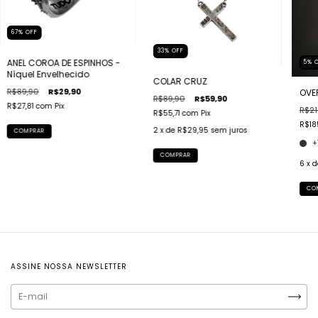
67
%
OFF
33
%
OFF
ANEL COROA DE ESPINHOS -
5
%
Níquel Envelhecido
COLAR CRUZ
R$89,90
R$29,90
OVE
R$89,90
R$59,90
R$27,81
com
Pix
R$21
R$55,71
com
Pix
R$18
2
x de
R$29,95
sem juros
COMPRAR
+
COMPRAR
6
x 
CO
ASSINE NOSSA NEWSLETTER