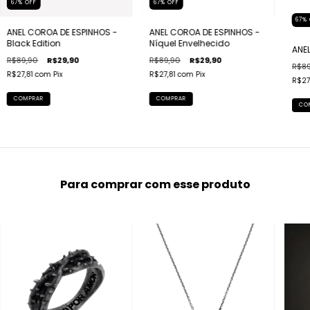
67
%
OFF
67
%
OFF
67
%
ANEL COROA DE ESPINHOS -
ANEL COROA DE ESPINHOS -
Black Edition
Níquel Envelhecido
ANE
R$89,90
R$29,90
R$89,90
R$29,90
R$89
R$27,81
com
Pix
R$27,81
com
Pix
R$27
COMPRAR
COMPRAR
CO
Para comprar com esse produto