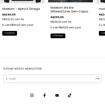
Moletom We Are
Moletom - Alpha E Ômega
mol
Different/Lines Sem Capuz
R$240,00
R$2
Unissex
R$230,00
R$223,20
com
Pix
R$22
R$213,90
com
Pix
6
x de
R$40,00
sem juros
6
x 
6
x de
R$38,33
sem juros
COMPRAR
CO
COMPRAR
ASSINE NOSSA NEWSLETTER