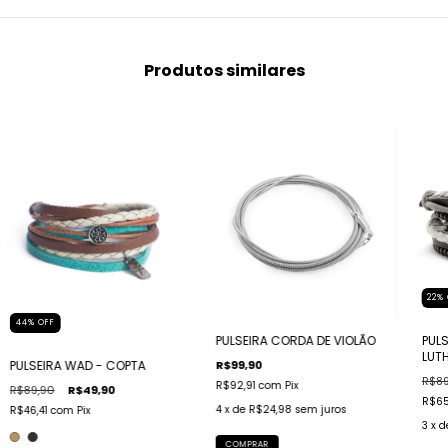
Produtos similares
22
%
44
%
OFF
PULSEIRA CORDA DE VIOLÃO
PUL
LUT
R$99,90
PULSEIRA WAD - COPTA
R$89
R$92,91
com
Pix
R$89,90
R$49,90
R$65
4
x de
R$24,98
sem juros
R$46,41
com
Pix
3
x 
COMPRAR