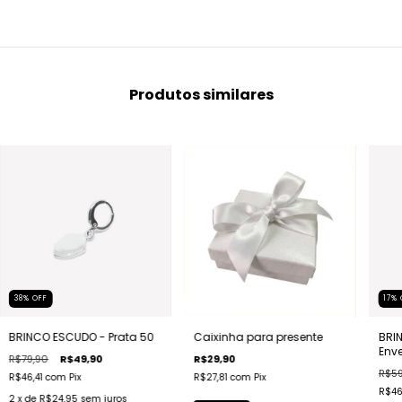
Produtos similares
38
%
OFF
17
%
BRINCO ESCUDO - Prata 50
Caixinha para presente
BRI
Env
R$79,90
R$49,90
R$29,90
R$59
R$46,41
com
Pix
R$27,81
com
Pix
R$46
2
x de
R$24,95
sem juros