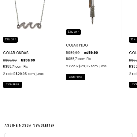
33
%
OFF
33
%
OFF
33
%
COLAR PLUG
R$89,90
R$59,90
COLAR ONDAS
COL
R$55,71
com
Pix
R$89,90
R$59,90
R$89
2
x de
R$29,95
sem juros
R$55,71
com
Pix
R$55
2
x de
R$29,95
sem juros
2
x 
COMPRAR
COMPRAR
CO
ASSINE NOSSA NEWSLETTER