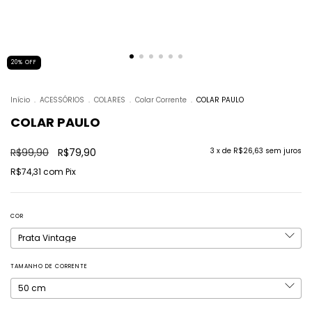
20
%
OFF
Início
.
ACESSÓRIOS
.
COLARES
.
Colar Corrente
.
COLAR PAULO
COLAR PAULO
R$99,90
R$79,90
3
x de
R$26,63
sem juros
R$74,31
com
Pix
COR
TAMANHO DE CORRENTE