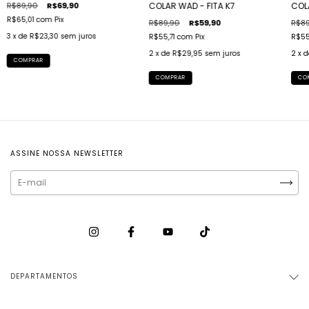
R$89,90
R$69,90
COLAR WAD - FITA K7
COL
R$65,01
com
Pix
R$89,90
R$59,90
R$89
3
x de
R$23,30
sem juros
R$55,71
com
Pix
R$55
2
x de
R$29,95
sem juros
2
x 
COMPRAR
COMPRAR
CO
ASSINE NOSSA NEWSLETTER
DEPARTAMENTOS