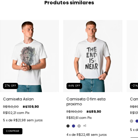
Produtos similares
27
%
OFF
44
%
OFF
-21
Camiseta Aslan
Camiseta O fim esta
Cami
proximo
R$150,00
R$109,90
R$89
R$160,00
R$89,90
R$102,21
com
Pix
R$10
R$83,61
com
Pix
5
x de
R$21,98
sem juros
+1
5
x 
COMPRAR
4
x de
R$22,48
sem juros