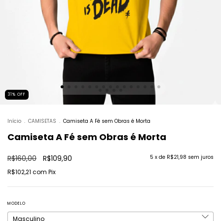
31
%
OFF
Início
.
CAMISETAS
.
Camiseta A Fé sem Obras é Morta
Camiseta A Fé sem Obras é Morta
R$160,00
R$109,90
5
x de
R$21,98
sem juros
R$102,21
com
Pix
MODELO