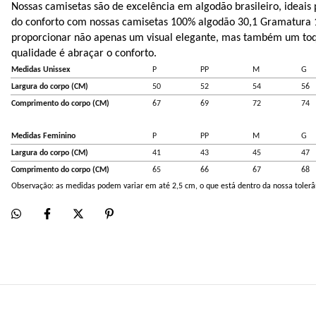
Nossas camisetas são de excelência em algodão brasileiro, ideais 
do conforto com nossas camisetas 100% algodão 30,1 Gramatura 1
proporcionar não apenas um visual elegante, mas também um toqu
qualidade é abraçar o conforto.
Medidas Unissex
P
PP
M
G
Largura do corpo (CM)
50
52
54
56
Comprimento do corpo (CM)
67
69
72
74
Medidas Feminino
P
PP
M
G
Largura do corpo (CM)
41
43
45
47
Comprimento do corpo (CM)
65
66
67
68
Observação: as medidas podem variar em até 2,5 cm, o que está dentro da nossa tolerâ