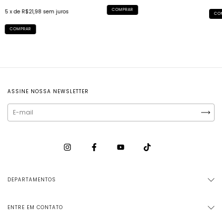
COMPRAR
5
x de
R$21,98
sem juros
CO
COMPRAR
ASSINE NOSSA NEWSLETTER
DEPARTAMENTOS
ENTRE EM CONTATO