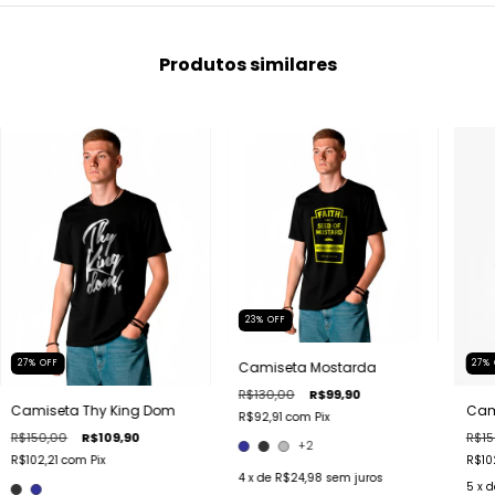
Produtos similares
23
%
OFF
27
%
OFF
27
%
Camiseta Mostarda
R$130,00
R$99,90
Camiseta Thy King Dom
Cam
R$92,91
com
Pix
R$150,00
R$109,90
R$15
+2
R$102,21
com
Pix
R$10
4
x de
R$24,98
sem juros
5
x 