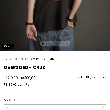
5
%
OFF
Início
.
CAMISETAS
.
OVERSIZED - CRUZ
OVERSIZED - CRUZ
R$210,00
R$199,00
6
x de
R$33,17
sem juros
R$185,07
com
Pix
TAMANHO