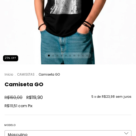
25
%
OFF
Início
.
CAMISETAS
.
Camiseta GO
Camiseta GO
R$160,00
R$119,90
5
x de
R$23,98
sem juros
R$111,51
com
Pix
MODELO