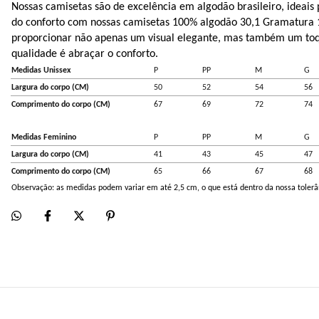
Nossas camisetas são de excelência em algodão brasileiro, ideais 
do conforto com nossas camisetas 100% algodão 30,1 Gramatura 1
proporcionar não apenas um visual elegante, mas também um toqu
qualidade é abraçar o conforto.
Medidas Unissex
P
PP
M
G
Largura do corpo (CM)
50
52
54
56
Comprimento do corpo (CM)
67
69
72
74
Medidas Feminino
P
PP
M
G
Largura do corpo (CM)
41
43
45
47
Comprimento do corpo (CM)
65
66
67
68
Observação: as medidas podem variar em até 2,5 cm, o que está dentro da nossa tolerâ