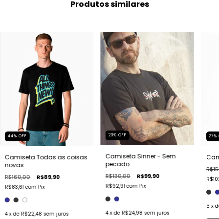
Produtos similares
23
%
OFF
44
%
OFF
27
%
Camiseta Sinner - Sem
Camiseta Todas as coisas
Cam
pecado
novas
R$15
R$130,00
R$99,90
R$160,00
R$89,90
R$10
R$92,91
com
Pix
R$83,61
com
Pix
5
x 
4
x de
R$24,98
sem juros
4
x de
R$22,48
sem juros