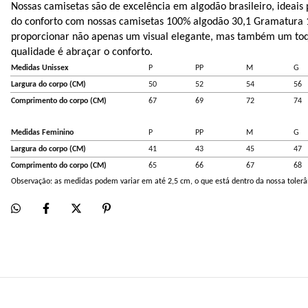
Nossas camisetas são de excelência em algodão brasileiro, ideais 
do conforto com nossas camisetas 100% algodão 30,1 Gramatura 1
proporcionar não apenas um visual elegante, mas também um toqu
qualidade é abraçar o conforto.
Medidas Unissex
P
PP
M
G
Largura do corpo (CM)
50
52
54
56
Comprimento do corpo (CM)
67
69
72
74
Medidas Feminino
P
PP
M
G
Largura do corpo (CM)
41
43
45
47
Comprimento do corpo (CM)
65
66
67
68
Observação: as medidas podem variar em até 2,5 cm, o que está dentro da nossa tolerâ