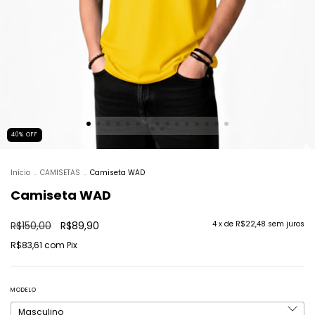
40
%
OFF
Início
.
CAMISETAS
.
Camiseta WAD
Camiseta WAD
R$150,00
R$89,90
4
x de
R$22,48
sem juros
R$83,61
com
Pix
MODELO