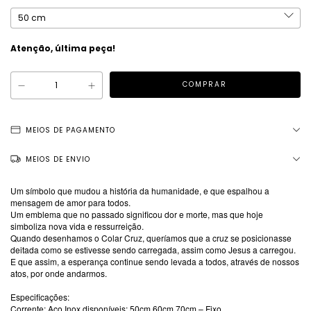
Atenção, última peça!
MEIOS DE PAGAMENTO
MEIOS DE ENVIO
Um símbolo que mudou a história da humanidade, e que espalhou a
mensagem de amor para todos.
Um emblema que no passado significou dor e morte, mas que hoje
simboliza nova vida e ressurreição.
Quando desenhamos o Colar Cruz, queríamos que a cruz se posicionasse
deitada como se estivesse sendo carregada, assim como Jesus a carregou.
E que assim, a esperança continue sendo levada a todos, através de nossos
atos, por onde andarmos.
Especificações:
Corrente: Aço Inox disponíveis: 50cm 60cm 70cm – Fixo