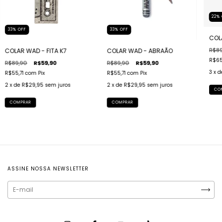
22
%
33
%
OFF
33
%
OFF
COL
R$89
COLAR WAD - FITA K7
COLAR WAD - ABRAÃO
R$65
R$89,90
R$59,90
R$89,90
R$59,90
3
x 
R$55,71
com
Pix
R$55,71
com
Pix
2
x de
R$29,95
sem juros
2
x de
R$29,95
sem juros
COMPRAR
COMPRAR
ASSINE NOSSA NEWSLETTER