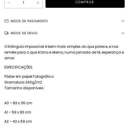
MEIOS DE PAGAMENTO
MEIOS DE ENVIO
O triângulo impossível é bem mais simples do que parece, e nos
remete para o que é trino e eterno, numa jornada de fé, esperança e
amor.
ESPECIFICAÇÕES
Pôster em papel Fotográfico
Gramatura 240g/m2
Tamanho disponíveis:
A0 – 83 x 116 cm
A1 – 59 x 83 cm
A2 – 42 x 59 cm