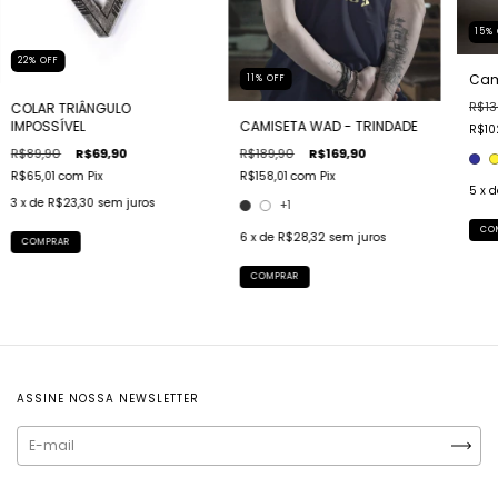
15
%
22
%
OFF
Cam
11
%
OFF
R$13
COLAR TRIÂNGULO
IMPOSSÍVEL
CAMISETA WAD - TRINDADE
R$10
R$89,90
R$69,90
R$189,90
R$169,90
R$65,01
com
Pix
R$158,01
com
Pix
5
x 
3
x de
R$23,30
sem juros
+1
CO
6
x de
R$28,32
sem juros
COMPRAR
COMPRAR
ASSINE NOSSA NEWSLETTER