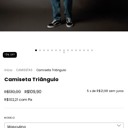
15
%
OFF
Início
.
CAMISETAS
.
Camiseta Triângulo
Camiseta Triângulo
R$130,00
R$109,90
5
x de
R$21,98
sem juros
R$102,21
com
Pix
MODELO