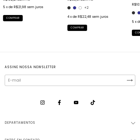
R$10
5
x de
R$21,98
sem juros
+2
4
x de
R$22,48
sem juros
COMPRAR
5
x 
COMPRAR
CO
ASSINE NOSSA NEWSLETTER
DEPARTAMENTOS