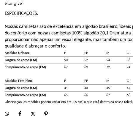
é tangível.
ESPECIFICAÇÕES:
Nossas camisetas são de excelência em algodão brasileiro, ideais 
do conforto com nossas camisetas 100% algodão 30,1 Gramatura 1
proporcionar não apenas um visual elegante, mas também um toqu
qualidade é abraçar o conforto.
Medidas Unissex
P
PP
M
G
Largura do corpo (CM)
50
52
54
56
Comprimento do corpo (CM)
67
69
72
74
Medidas Feminino
P
PP
M
G
Largura do corpo (CM)
41
43
45
47
Comprimento do corpo (CM)
65
66
67
68
Observação: as medidas podem variar em até 2,5 cm, o que está dentro da nossa tolerâ