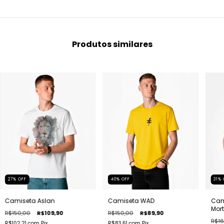
Produtos similares
27
%
OFF
40
%
OFF
31
%
Camiseta Aslan
Camiseta WAD
Cam
Mor
R$150,00
R$109,90
R$150,00
R$89,90
R$16
R$102,21
com
Pix
R$83,61
com
Pix