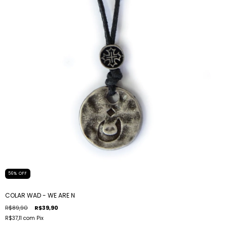
56
%
OFF
COLAR WAD - WE ARE N
R$89,90
R$39,90
R$37,11
com
Pix