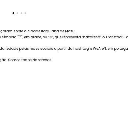
ançaram sobre a cidade iraquiana de Mosul.
o símbolo
“?”
, em árabe, ou “N”, que representa “nazareno” ou “cristão
dariedade pelas redes sociais a partir da hashtag #WeAreN, em portugu
ção. Somos todos Nazarenos.