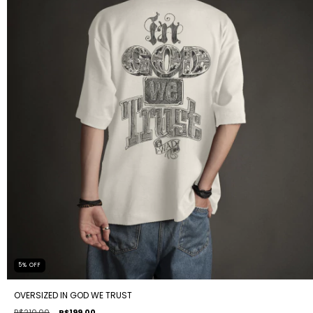
5
%
OFF
OVERSIZED IN GOD WE TRUST
R$210,00
R$199,00