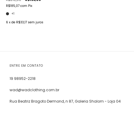
R$185,07
com
Pix
+1
6
x de
R$33,17
sem juros
ENTRE EM CONTATO
19 98952-2218
wad@wadclothing.com.br
Rua Beatriz Bragoto Dermond, n 87, Galeria Shalom - Loja 04