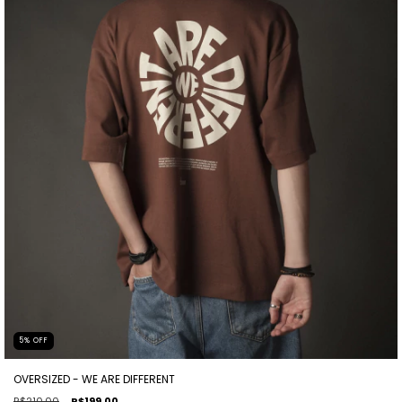
5
%
OFF
OVERSIZED - WE ARE DIFFERENT
R$210,00
R$199,00