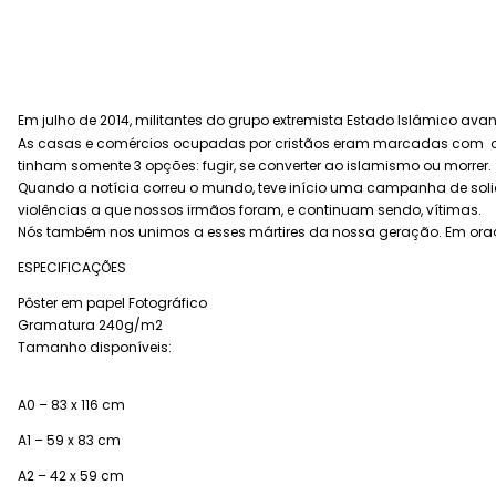
Em julho de 2014, militantes do grupo extremista Estado Islâmico av
As casas e comércios ocupadas por cristãos eram marcadas com 
tinham somente 3 opções: fugir, se converter ao islamismo ou morrer.
Quando a notícia correu o mundo, teve início uma campanha de soli
violências a que nossos irmãos foram, e continuam sendo, vítimas.
Nós também nos unimos a esses mártires da nossa geração. Em ora
ESPECIFICAÇÕES
Pôster em papel Fotográfico
Gramatura 240g/m2
Tamanho disponíveis:
A0 – 83 x 116 cm
A1 – 59 x 83 cm
A2 – 42 x 59 cm