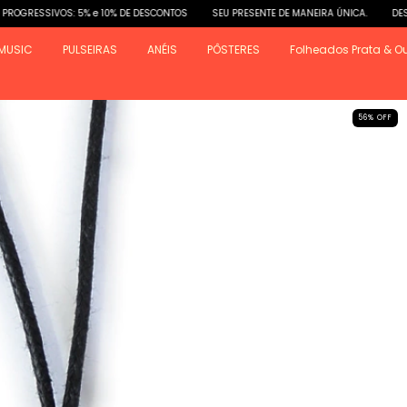
OS: 5% e 10% DE DESCONTOS
SEU PRESENTE DE MANEIRA ÚNICA.
DESCONTOS PR
MUSIC
PULSEIRAS
ANÉIS
PÔSTERES
Folheados Prata & O
56
%
OFF