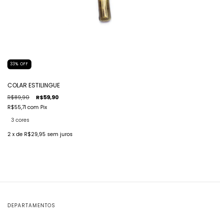
33
%
OFF
COLAR ESTILINGUE
R$89,90
R$59,90
R$55,71
com
Pix
3 cores
2
x de
R$29,95
sem juros
DEPARTAMENTOS