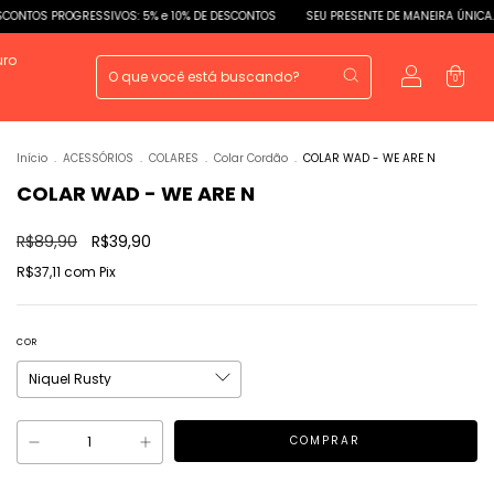
OGRESSIVOS: 5% e 10% DE DESCONTOS
SEU PRESENTE DE MANEIRA ÚNICA.
DESCO
uro
0
Início
.
ACESSÓRIOS
.
COLARES
.
Colar Cordão
.
COLAR WAD - WE ARE N
COLAR WAD - WE ARE N
R$89,90
R$39,90
R$37,11
com
Pix
COR