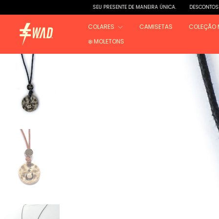
SEU PRESENTE DE MANEIRA ÚNICA.
DESCONTOS PROGRESSIV
COLARES
CAMISETAS
COLEÇÃO 
❄️ MOLETONS