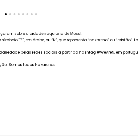
ançaram sobre a cidade iraquiana de Mosul.
o símbolo
“?”
, em árabe, ou “N”, que representa “nazareno” ou “cristão
dariedade pelas redes sociais a partir da hashtag #WeAreN, em portugu
ção. Somos todos Nazarenos.