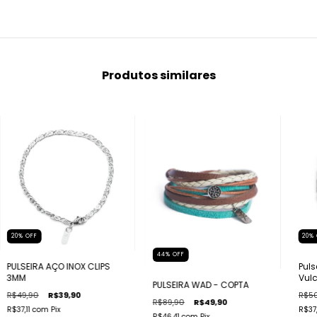
Produtos similares
20
%
OFF
20
%
44
%
OFF
PULSEIRA AÇO INOX CLIPS
Puls
3MM
Vul
PULSEIRA WAD - COPTA
R$49,90
R$39,90
R$5
R$89,90
R$49,90
R$37,11
com
Pix
R$37,
R$46,41
com
Pix