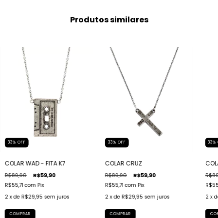
Produtos similares
33
%
OFF
33
%
OFF
33
%
COLAR WAD - FITA K7
COLAR CRUZ
COL
R$89,90
R$59,90
R$89,90
R$59,90
R$89
R$55,71
com
Pix
R$55,71
com
Pix
R$55
2
x de
R$29,95
sem juros
2
x de
R$29,95
sem juros
2
x 
COMPRAR
COMPRAR
CO