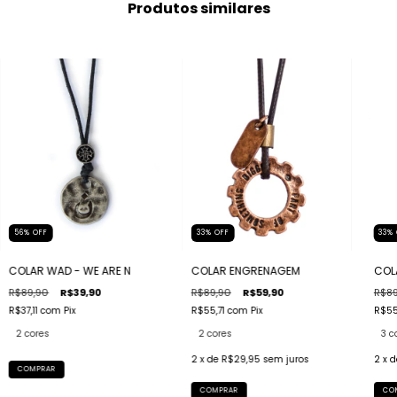
Produtos similares
33
%
56
%
OFF
33
%
OFF
COL
COLAR WAD - WE ARE N
COLAR ENGRENAGEM
R$89
R$89,90
R$39,90
R$89,90
R$59,90
R$55
R$37,11
com
Pix
R$55,71
com
Pix
3 c
2 cores
2 cores
2
x 
2
x de
R$29,95
sem juros
COMPRAR
CO
COMPRAR