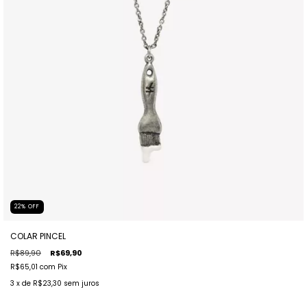
22
%
OFF
COLAR PINCEL
R$89,90
R$69,90
R$65,01
com
Pix
3
x de
R$23,30
sem juros