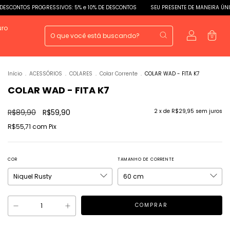
PROGRESSIVOS: 5% e 10% DE DESCONTOS
SEU PRESENTE DE MANEIRA ÚNICA.
DES
uro
0
Início
.
ACESSÓRIOS
.
COLARES
.
Colar Corrente
.
COLAR WAD - FITA K7
COLAR WAD - FITA K7
R$89,90
R$59,90
2
x de
R$29,95
sem juros
R$55,71
com
Pix
COR
TAMANHO DE CORRENTE