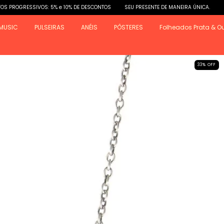
SIVOS: 5% e 10% DE DESCONTOS
SEU PRESENTE DE MANEIRA ÚNICA.
DESCONTOS 
MUSIC
PULSEIRAS
ANÉIS
PÔSTERES
Folheados Prata & O
33
%
OFF