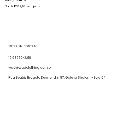
R$55,71
com
Pix
2
x de
R$29,95
sem juros
ENTRE EM CONTATO
19 98952-2218
wad@wadclothing.com.br
Rua Beatriz Bragoto Dermond, n 87, Galeria Shalom - Loja 04