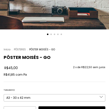
Início
.
PÔSTERES
.
PÔSTER MOISÉS - GO
PÔSTER MOISÉS - GO
R$45,00
2
x de
R$22,50
sem juros
R$41,85
com
Pix
TANANHO