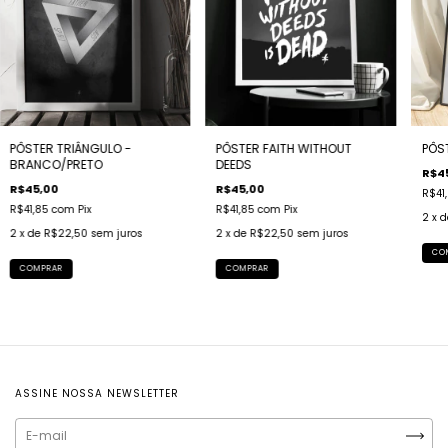
PÔSTER TRIÂNGULO -
PÔSTER FAITH WITHOUT
PÔS
BRANCO/PRETO
DEEDS
R$4
R$45,00
R$45,00
R$41
R$41,85
com
Pix
R$41,85
com
Pix
2
x 
2
x de
R$22,50
sem juros
2
x de
R$22,50
sem juros
CO
COMPRAR
COMPRAR
ASSINE NOSSA NEWSLETTER