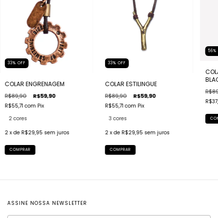
56
33
%
OFF
33
%
OFF
COL
BLA
COLAR ESTILINGUE
COLAR ENGRENAGEM
R$89
R$89,90
R$59,90
R$89,90
R$59,90
R$37,
R$55,71
com
Pix
R$55,71
com
Pix
3 cores
2 cores
CO
2
x de
R$29,95
sem juros
2
x de
R$29,95
sem juros
COMPRAR
COMPRAR
ASSINE NOSSA NEWSLETTER