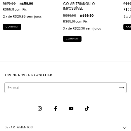
R$79,90
R$59,90
R$89
COLAR TRIÂNGULO
IMPOSSÍVEL
R$55,71
com
Pix
R$55
R$89,90
R$69,90
2
x de
R$29,95
sem juros
2
x 
R$65,01
com
Pix
COMPRAR
CO
3
x de
R$23,30
sem juros
COMPRAR
ASSINE NOSSA NEWSLETTER
DEPARTAMENTOS