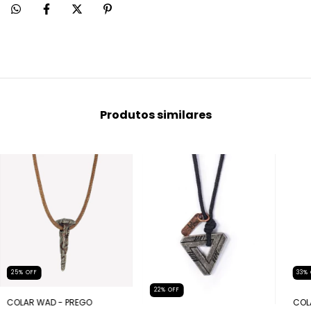
Produtos similares
25
%
OFF
33
%
22
%
OFF
COLAR WAD - PREGO
COL