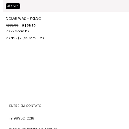
25
%
OFF
COLAR WAD - PREGO
R$79,90
R$59,90
R$55,71
com
Pix
2
x de
R$29,95
sem juros
ENTRE EM CONTATO
19 98952-2218