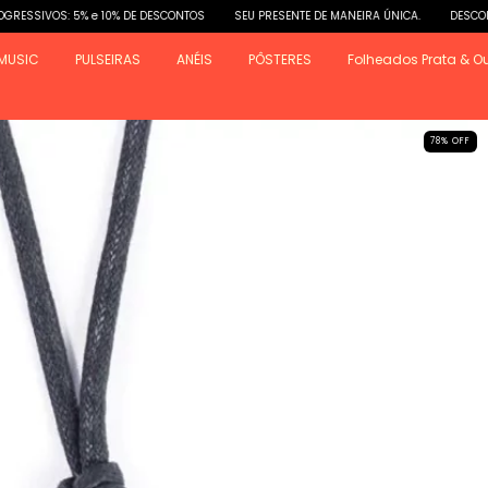
 5% e 10% DE DESCONTOS
SEU PRESENTE DE MANEIRA ÚNICA.
DESCONTOS PROGRE
MUSIC
PULSEIRAS
ANÉIS
PÔSTERES
Folheados Prata & O
78
%
OFF