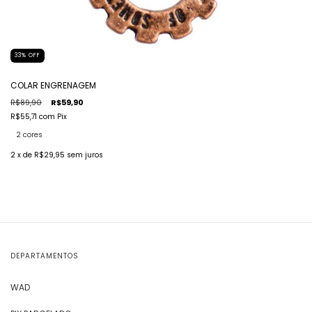
33
%
OFF
COLAR ENGRENAGEM
R$89,90
R$59,90
R$55,71
com
Pix
2 cores
2
x de
R$29,95
sem juros
DEPARTAMENTOS
WAD